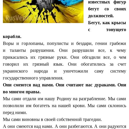
известных фигур
бегут со своих
должностей.
Бегут, как крысы
с тонущего
корабля.
Воры и горлопаны, популисты и бездари, гении грабежи
и таланты разрушения. Они разрушили все, к чему
прикасались их грязные руки. Они обгадили все, о чем
говорил их грязный язык. Они обогатились за счет
украинского народа и уничтожили саму систему
государственного управления.
Они смеются над нами. Они считают нас дураками. Они
во многом правы.
Мы сами отдали им нашу Родину на разграбление. Мы сами
позволили им богатеть на нашей крови. Мы сами склонись
перед ними.
Мы сами виновны в своей собственной трагедии.
А они смеются над нами. А они разбегаются. А они радуются