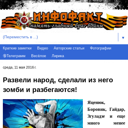
▼
Краткие заметки
Видео
Авторские статьи
Фотографии
🔞Телеграмм
Весёлое
Лирика
среда, 11 мая 2016 г.
Развели народ, сделали из него
зомби и разбегаются!
Яценюк,
Боровик, Гайдар,
Згуладзе и еще
много менее