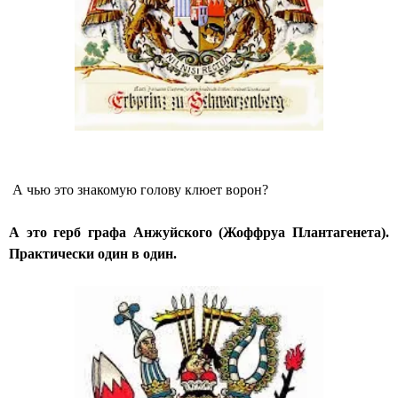
А чью это знакомую голову клюет ворон?
А это герб графа Анжуйского (Жоффруа Плантагенета).
Практически один в один.