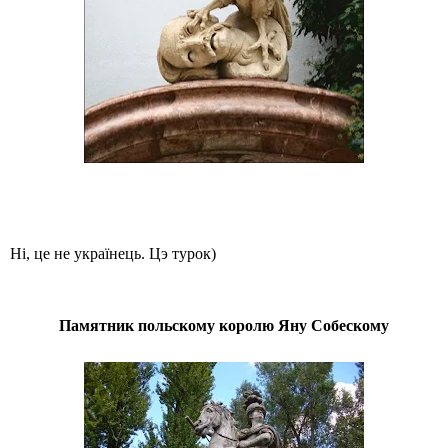
Ні, це не українець. Цэ турок)
Памятник польскому королю Яну Собескому