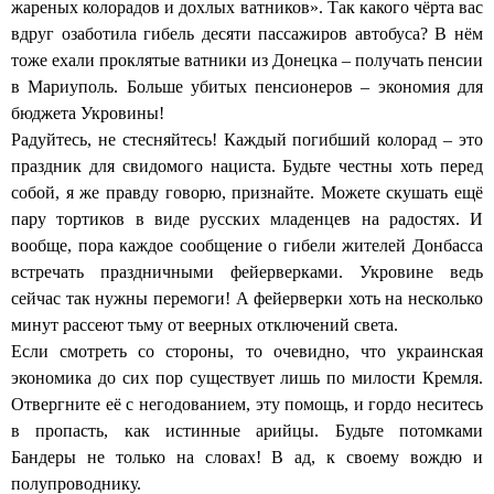
жареных колорадов и дохлых ватников». Так какого чёрта вас
вдруг озаботила гибель десяти пассажиров автобуса? В нём
тоже ехали проклятые ватники из Донецка – получать пенсии
в Мариуполь. Больше убитых пенсионеров – экономия для
бюджета Укровины!
Радуйтесь, не стесняйтесь! Каждый погибший колорад – это
праздник для свидомого нациста. Будьте честны хоть перед
собой, я же правду говорю, признайте. Можете скушать ещё
пару тортиков в виде русских младенцев на радостях. И
вообще, пора каждое сообщение о гибели жителей Донбасса
встречать праздничными фейерверками. Укровине ведь
сейчас так нужны перемоги! А фейерверки хоть на несколько
минут рассеют тьму от веерных отключений света.
Если смотреть со стороны, то очевидно, что украинская
экономика до сих пор существует лишь по милости Кремля.
Отвергните её с негодованием, эту помощь, и гордо неситесь
в пропасть, как истинные арийцы. Будьте потомками
Бандеры не только на словах! В ад, к своему вождю и
полупроводнику.