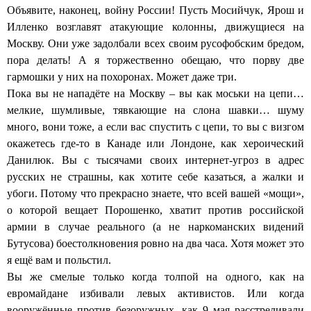
Объявите, наконец, войну России! Пусть Мосийчук, Ярош и
Илленко возглавят атакующие колонны, движущиеся на
Москву. Они уже задолбали всех своим русофобским бредом,
пора делать! А я торжественно обещаю, что порву две
гармошки у них на похоронах. Может даже три.
Пока вы не нападёте на Москву – вы как моськи на цепи…
мелкие, шумливые, тявкающие на слона шавки… шуму
много, вони тоже, а если вас спустить с цепи, то вы с визгом
окажетесь где-то в Канаде или Лондоне, как хероический
Данилюк. Вы с тысячами своих интернет-угроз в адрес
русских не страшны, как хотите себе казаться, а жалки и
убоги. Потому что прекрасно знаете, что всей вашей «мощи»,
о которой вещает Порошенко, хватит против российской
армии в случае реального (а не наркоманских видений
Бутусова) боестолкновения ровно на два часа. Хотя может это
я ещё вам и польстил.
Вы же смелые только когда толпой на одного, как на
евромайдане избивали левых активистов. Или когда
вооружённые против безоружных, как 9 мая расстреливали