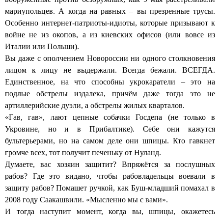
мариупольцев. А когда на равных – вы презренные трусы.
Особенно интернет-патриоты-идиоты, которые призывают к
войне не из окопов, а из киевских офисов (или вовсе из
Италии или Польши).
Вы даже с ополчением Новороссии ни одного столкновения
лицом к лицу не выдержали. Всегда бежали. ВСЕГДА.
Единственное, на что способны укрокаратели – это на
подлые обстрелы издалека, причём даже тогда это не
артиллерийские дуэли, а обстрелы жилых кварталов.
«Гав, гав», лают цепные собачки Госдепа (не только в
Укровине, но и в Прибалтике). Себе они кажутся
бультерьерами, но на самом деле они шпицы. Кто гавкнет
громче всех, тот получит печеньку от Нуланд.
Думаете, вас хозяин защитит? Впряжётся за послушных
рабов? Где это видано, чтобы рабовладельцы воевали в
защиту рабов? Помашет ручкой, как Буш-младший помахал в
2008 году Саакашвили. «Мысленно мы с вами».
И тогда наступит момент, когда вы, шпицы, окажетесь