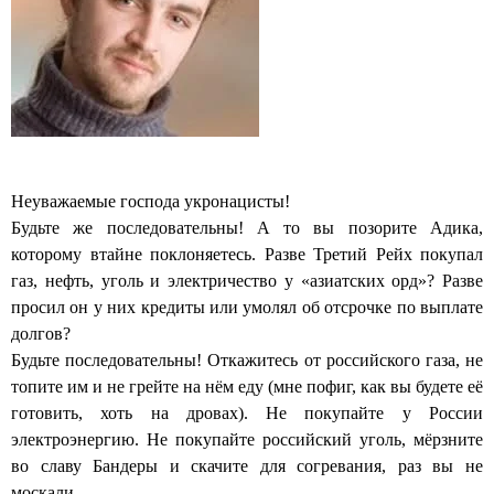
Неуважаемые господа укронацисты!
Будьте же последовательны! А то вы позорите Адика,
которому втайне поклоняетесь. Разве Третий Рейх покупал
газ, нефть, уголь и электричество у «азиатских орд»? Разве
просил он у них кредиты или умолял об отсрочке по выплате
долгов?
Будьте последовательны! Откажитесь от российского газа, не
топите им и не грейте на нём еду (мне пофиг, как вы будете её
готовить, хоть на дровах). Не покупайте у России
электроэнергию. Не покупайте российский уголь, мёрзните
во славу Бандеры и скачите для согревания, раз вы не
москали.