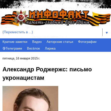
▼
Краткие заметки
Видео
Авторские статьи
Фотографии
🔞Телеграмм
Весёлое
Лирика
пятница, 16 января 2015 г.
Александр Роджержс: письмо
укронацистам