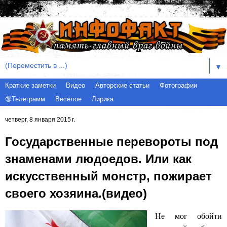
▼
Краткие заметки
Видео
Авторские статьи
Фотографии
🔞Телеграмм
Весёлое
Лирика
четверг, 8 января 2015 г.
Государственные перевороты под
знаменами людоедов. Или как
искусственный монстр, пожирает
своего хозяина.(видео)
Не мог обойти