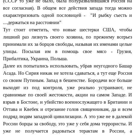
(СССР то уже не было, была полуразвалившаяся Россия на
все согласная). В общем все действия запада тогда можно
охарактеризовать одной пословицей - "И рыбку съесть и
....держаться на расстоянии"
Тут стоит отметить, что новые шестерки США, чтобы
лишний раз лизнуть своего хозяина, по прежнему всерьез
принимали их за борцов свободы, называя их именами целые
улицы. Посылая им в помощь свое мясо - Грузия,
Прибалтика, Украина, Польша.
Далее их попытались использовать, убрав неугодного Башар
Асада. Но Сирия никак не хотела сдаваться, а тут еще Россия
со своим Путиным. Запад в бешенстве. Бородачи все больше
выходят из под контроля, уже реально устраивают, не
сравнимые по своей жестокости, акции на самом Западе. И
взрыв в Бостоне, и убийство военнослужащего в Британии и
Оттава и Квебек и отрезание голов священникам, да и всем
подряд людям западной цивилизации. А это уже не в далекой
России борцы за свободу, это уже у себя дома террористы. И
уже не получается радоваться терактам в России, а