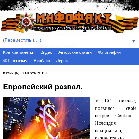
▼
Краткие заметки
Видео
Авторские статьи
Фотографии
🔞Телеграмм
Весёлое
Лирика
пятница, 13 марта 2015 г.
Европейский развал.
У ЕС, похоже,
появился свой
остров Свободы.
Исландия
официально,
окончательно