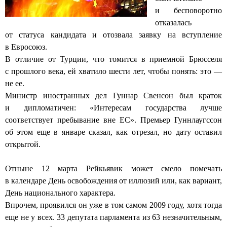
и бесповоротно
отказалась
от статуса кандидата и отозвала заявку на вступление
в Евросоюз.
В отличие от Турции, что томится в приемной Брюсселя
с прошлого века, ей хватило шести лет, чтобы понять: это —
не ее.
Министр иностранных дел Гуннар Свенсон был краток
и дипломатичен: «Интересам государства лучше
соответствует пребывание вне ЕС». Премьер Гуннлаугссон
об этом еще в январе сказал, как отрезал, но дату оставил
открытой.
Отныне 12 марта Рейкьявик может смело помечать
в календаре День освобождения от иллюзий или, как вариант,
День национального характера.
Впрочем, проявился он уже в том самом 2009 году, хотя тогда
еще не у всех. 33 депутата парламента из 63 незначительным,