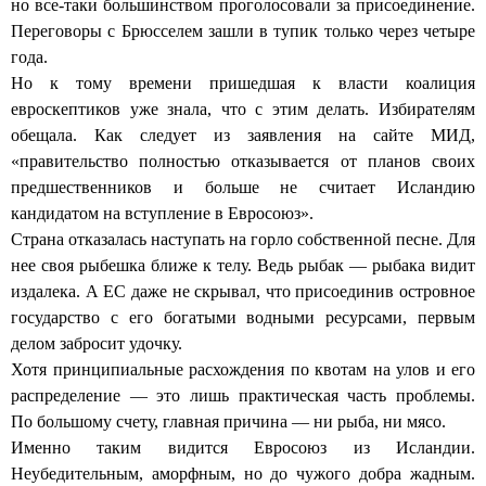
но все-таки большинством проголосовали за присоединение.
Переговоры с Брюсселем зашли в тупик только через четыре
года.
Но к тому времени пришедшая к власти коалиция
евроскептиков уже знала, что с этим делать. Избирателям
обещала. Как следует из заявления на сайте МИД,
«правительство полностью отказывается от планов своих
предшественников и больше не считает Исландию
кандидатом на вступление в Евросоюз».
Страна отказалась наступать на горло собственной песне. Для
нее своя рыбешка ближе к телу. Ведь рыбак — рыбака видит
издалека. А ЕС даже не скрывал, что присоединив островное
государство с его богатыми водными ресурсами, первым
делом забросит удочку.
Хотя принципиальные расхождения по квотам на улов и его
распределение — это лишь практическая часть проблемы.
По большому счету, главная причина — ни рыба, ни мясо.
Именно таким видится Евросоюз из Исландии.
Неубедительным, аморфным, но до чужого добра жадным.