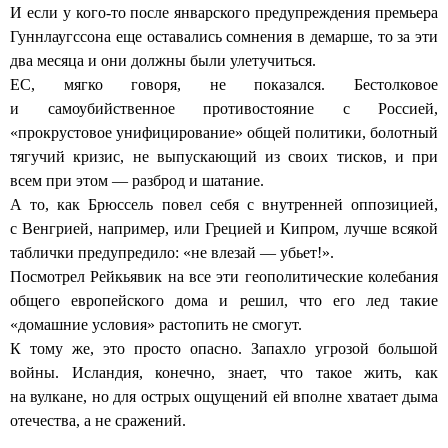
И если у кого-то после январского предупреждения премьера
Гуннлаугссона еще оставались сомнения в демарше, то за эти
два месяца и они должны были улетучиться.
ЕС, мягко говоря, не показался. Бестолковое
и самоубийственное противостояние с Россией,
«прокрустовое унифицирование» общей политики, болотный
тягучий кризис, не выпускающий из своих тисков, и при
всем при этом — разброд и шатание.
А то, как Брюссель повел себя с внутренней оппозицией,
с Венгрией, например, или Грецией и Кипром, лучше всякой
таблички предупредило: «не влезай — убьет!».
Посмотрел Рейкьявик на все эти геополитические колебания
общего европейского дома и решил, что его лед такие
«домашние условия» растопить не смогут.
К тому же, это просто опасно. Запахло угрозой большой
войны. Исландия, конечно, знает, что такое жить, как
на вулкане, но для острых ощущений ей вполне хватает дыма
отечества, а не сражений.