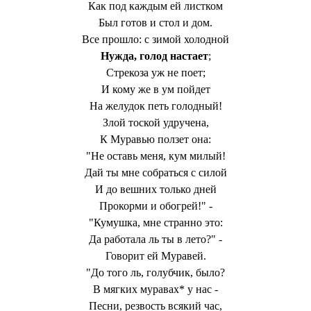
Как под каждым ей листком
Был готов и стол и дом.
Все прошло: с зимой холодной
Нужда, голод настает
;
Стрекоза уж не поет;
И кому же в ум пойдет
На желудок петь голодный!
Злой тоской удручена,
К Муравью ползет она:
"Не оставь меня, кум милый!
Дай ты мне собраться с силой
И до вешних только дней
Прокорми и обогрей!" -
"Кумушка, мне странно это:
Да работала ль ты в лето?" -
Говорит ей Муравей.
"До того ль, голубчик, было?
В мягких муравах* у нас -
Песни, резвость всякий час,