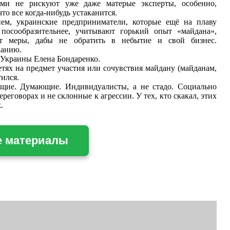
ыми не рискуют уже даже матерые эксперты, особенно,
что все
когда-нибудь
устаканится.
ем, украинские предприниматели, которые ещё на плаву
посообразительнее, учитывают горький опыт «майдана»,
т меры, дабы не обратить в небытие и свой бизнес.
канию.
Украины Елена Бондаренко.
тях на предмет участия или сочувствия майдану (майданам,
тился.
щие. Думающие. Индивидуалисты, а не стадо. Социально
еговорах и не склонные к агрессии. У тех, кто скакал, этих
.
е материалы