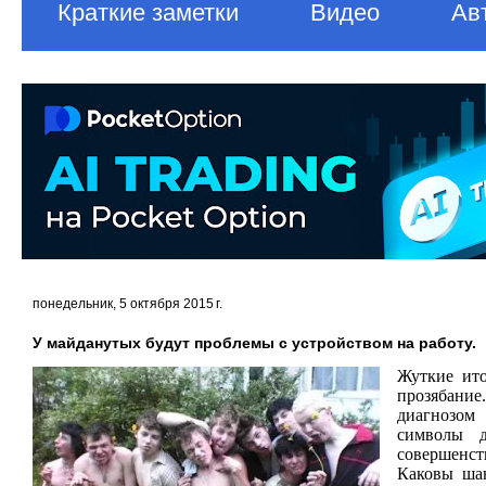
Краткие заметки
Видео
Ав
понедельник, 5 октября 2015 г.
У майданутых будут проблемы с устройством на работу.
Жуткие ито
прозябание
диагнозом 
символы д
совершенст
Каковы ша