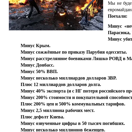
Мы не буде
евромайдана
Поехали:
Минус «не
Парасюка,
Минус уби
Минус Крым.
Минус сожжённые по приказу Парубия одесситы.
Минус расстрелянное боевиками Ляшко РОВД в М
Минус Донбасс.
Минус 50% ВВП.
Минус несколько миллиардов долларов ЗВР.
Плюс 12 миллиардов долларов долга.
Минус 40% экспорта (и с НГ потеря российского пр
Минус 200% стоимости и покупательной способнос
Плюс 200% цен и 500% коммунальных тарифов.
Минус 2,5 миллиона рабочих мест.
Плюс дефолт Киева.
Минус озвученные цифры в 50 тысяч погибших.
Минус несколько миллионов беженцев.