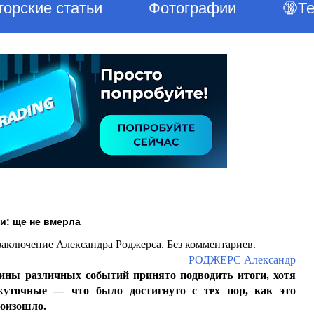
торские статьи
Фотографии
🔞Т
и: ще не вмерла
заключение Александра Роджерса. Без комментариев.
РОДЖЕРС Александр
ины различных событий принято подводить итоги, хотя
уточные — что было достигнуто с тех пор, как это
роизошло.