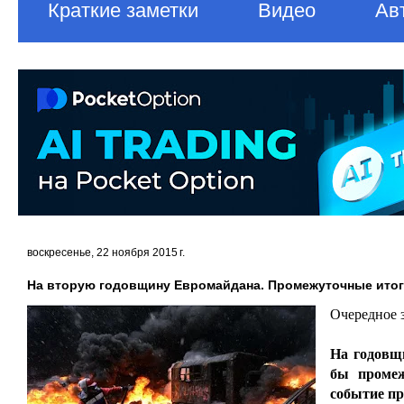
Краткие заметки
Видео
Ав
воскресенье, 22 ноября 2015 г.
На вторую годовщину Евромайдана. Промежуточные итог
Очередное 
На годовщ
бы промеж
событие п