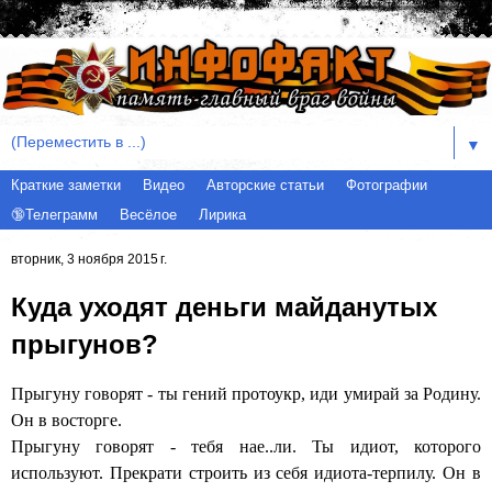
▼
Краткие заметки
Видео
Авторские статьи
Фотографии
🔞Телеграмм
Весёлое
Лирика
вторник, 3 ноября 2015 г.
Куда уходят деньги майданутых
прыгунов?
Прыгуну говорят - ты гений протоукр, иди умирай за Родину.
Он в восторге.
Прыгуну говорят - тебя нае..ли. Ты идиот, которого
используют. Прекрати строить из себя идиота-терпилу. Он в