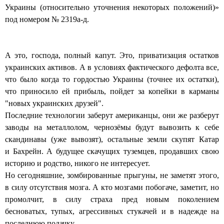
Украины (относительно уточнения некоторых положений)»
под номером № 2319а-д.
А это, господа, полный капут. Это, приватизация остатков
украинских активов. А в условиях фактического дефолта все,
что было когда то гордостью Украины (точнее их остатки),
что приносило ей прибыль, пойдет за копейки в карманы
"новых украинских друзей".
Последние технологии заберут американцы, они же разберут
заводы на металлолом, чернозёмы будут вывозить к себе
скандинавы (уже вывозят), остальные земли скупят Катар
и Бахрейн. А будущее скачущих туземцев, продавших свою
историю и родство, никого не интересует.
Но сегодняшние, зомбированные прыгуны, не заметят этого,
в силу отсутствия мозга. А кто мозгами побогаче, заметит, но
промолчит, в силу страха пред новым поколением
бесноватых, тупых, агрессивных стукачей и в надежде на
последнюю подачку.