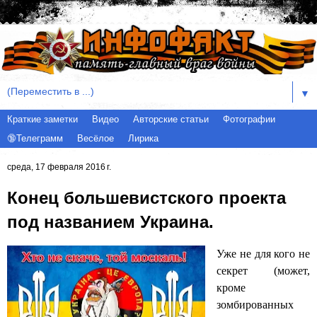
▼
Краткие заметки
Видео
Авторские статьи
Фотографии
🔞Телеграмм
Весёлое
Лирика
среда, 17 февраля 2016 г.
Конец большевистского проекта
под названием Украина.
Уже не для кого не
секрет (может,
кроме
зомбированных