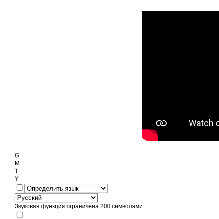
G
M
T
Y
Звуковая функция ограничена 200 символами