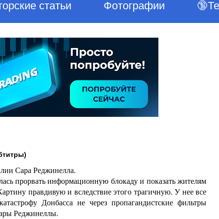
торские статьи
Фотографии
🔞Т
бтитры)
алии Сара Реджинелла.
лась прорвать информационную блокаду и показать жителям
артину правдивую и вследствие этого трагичную. У нее все
атастрофу Донбасса не через пропагандистские фильтры
Сары Реджинеллы.