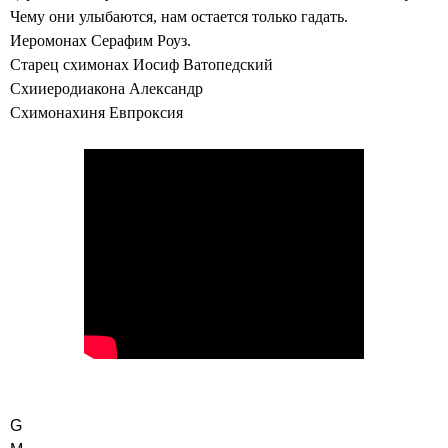
Чему они улыбаются, нам остается только гадать.
Иеромонах Серафим Роуз.
Старец схимонах Иосиф Ватопедский
Схииеродиакона Александр
Схимонахиня Евпроксия
G