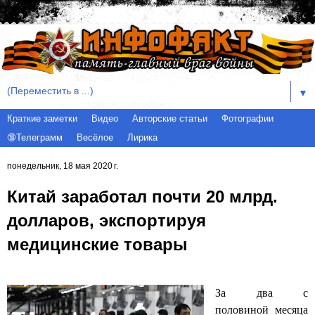
▼
Краткие заметки
Видео
Авторские статьи
Фотографии
🔞Телеграмм
Весёлое
Лирика
понедельник, 18 мая 2020 г.
Китай заработал почти 20 млрд.
долларов, экспортируя
медицинские товары
За два с
половиной месяца