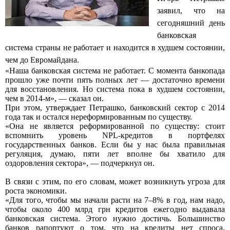
заявил, что на
сегодняшний день
банковская
система страны не работает и находится в худшем состоянии,
чем до Евромайдана.
«Наша банковская система не работает. С момента банкопада
прошло уже почти пять полных лет — достаточно времени
для восстановления. Но система пока в худшем состоянии,
чем в 2014-м», — сказал он.
При этом, утверждает Петрашко, банковский сектор с 2014
года так и остался нереформированным по существу.
«Она не является реформированной по существу: стоит
вспомнить уровень NPL-кредитов в портфелях
государственных банков. Если бы у нас была правильная
регуляция, думаю, пяти лет вполне бы хватило для
оздоровления сектора», — подчеркнул он.
В связи с этим, по его словам, может возникнуть угроза для
роста экономики.
«Для того, чтобы мы начали расти на 7–8% в год, нам надо,
чтобы около 400 млрд грн кредитов ежегодно выдавала
банковская система. Этого нужно достичь. Большинство
банков рапортуют о том, что на кредиты нет спроса,