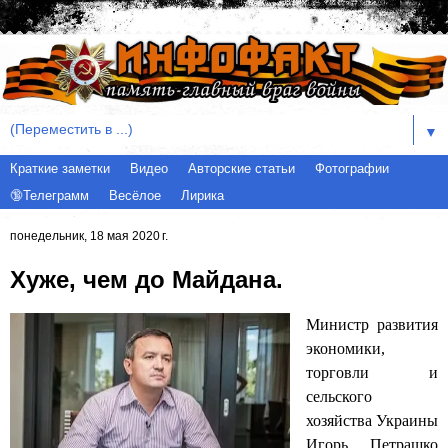
▼
Краткие заметки
Видео
Авторские статьи
Фотографии
🔞Телеграмм
Весёлое
Лирика
понедельник, 18 мая 2020 г.
Хуже, чем до Майдана.
Министр развития
экономики,
торговли и
сельского
хозяйства Украины
Игорь Петрашко