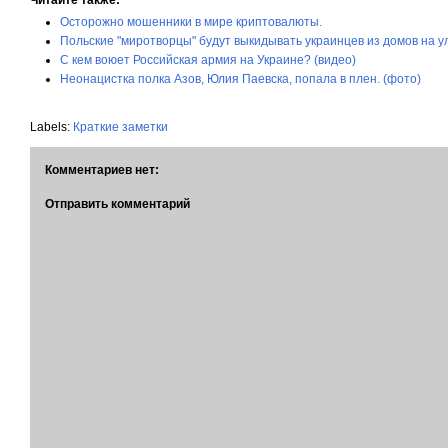
Читайте также:
Осторожно мошенники в мире криптовалюты.
Польские "миротворцы" будут выкидывать украинцев из домов на у
С кем воюет Российская армия на Украине? (видео)
Неонацистка полка Азов, Юлия Паевска, попала в плен. (фото)
Labels:
Краткие заметки
Комментариев нет:
Отправить комментарий