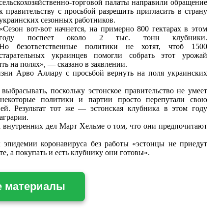
сельскохозяйственно-торговой палаты направили обращение
к правительству с просьбой разрешить пригласить в страну
украинских сезонных работников.
«Сезон вот-вот начнется, на примерно 800 гектарах в этом
году поспеет около 2 тыс. тонн клубники.
Но безответственные политики не хотят, чтоб 1500
старательных украинцев помогли собрать этот урожай
ть на полях», — сказано в заявлении.
изни Арво Аллару с просьбой вернуть на поля украинских
выбрасывать, поскольку эстонское правительство не умеет
 некоторые политики и партии просто перепутали свою
ей. Результат тот же — эстонская клубника в этом году
аграрии.
 внутренних дел Март Хельме о том, что они предпочитают
х эпидемии коронавируса без работы «эстонцы не приедут
оте, а покупать и есть клубнику они готовы».
е материалы