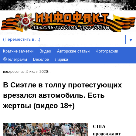
▼
Краткие заметки
Видео
Авторские статьи
Фотографии
🔞Телеграмм
Весёлое
Лирика
воскресенье, 5 июля 2020 г.
В Сиэтле в толпу протестующих
врезался автомобиль. Есть
жертвы (видео 18+)
США
продолжают