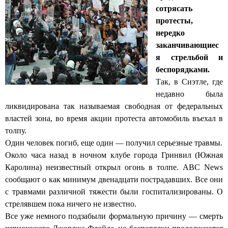
сотрясать
протесты,
нередко
заканчивающиес
я стрельбой и
беспорядками.
Так, в Сиэтле, где
недавно была
ликвидирована так называемая свободная от федеральных
властей зона, во время акции протеста автомобиль въехал в
толпу.
Один человек погиб, еще один — получил серьезные травмы.
Около часа назад в ночном клубе города Гринвил (Южная
Каролина) неизвестный открыл огонь в толпе. ABC News
сообщают о как минимум двенадцати пострадавших. Все они
с травмами различной тяжести были госпитализированы. О
стрелявшем пока ничего не известно.
Все уже немного подзабыли формальную причину —
смерть