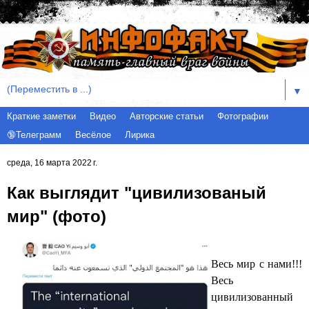
▼
Краткие заметки
Видео
Авторские статьи
Фотографии
🔞Телеграмм
Весёлое
Лирика
среда, 16 марта 2022 г.
Как выглядит "цивилизованый
мир" (фото)
Весь мир с нами!!!
Весь
цивилизованный