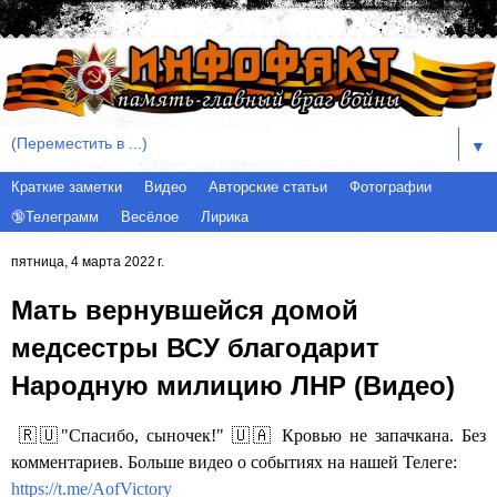
▼
Краткие заметки
Видео
Авторские статьи
Фотографии
🔞Телеграмм
Весёлое
Лирика
пятница, 4 марта 2022 г.
Мать вернувшейся домой
медсестры ВСУ благодарит
Народную милицию ЛНР (Видео)
🇷🇺"Спасибо, сыночек!" 🇺🇦 Кровью не запачкана. Без
комментариев. Больше видео о событиях на нашей Телеге:
https://t.me/AofVictory