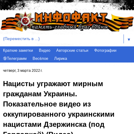
▼
Краткие заметки
Видео
Авторские статьи
Фотографии
🔞Телеграмм
Весёлое
Лирика
четверг, 3 марта 2022 г.
Нацисты угражают мирным
гражданам Украины.
Показательное видео из
оккупированного украинскими
нацистами Дзержинска (под