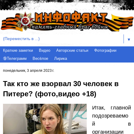
▼
Краткие заметки
Видео
Авторские статьи
Фотографии
🔞Телеграмм
Весёлое
Лирика
понедельник, 3 апреля 2023 г.
Так кто же взорвал 30 человек в
Питере? (фото,видео +18)
Итак, главной
подозреваемо
й в
организации