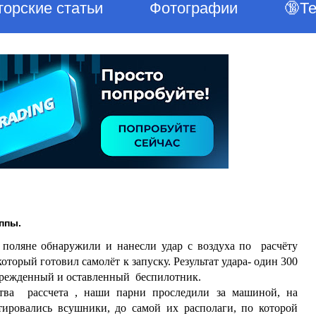
торские статьи
Фотографии
🔞Т
ппы.
 поляне обнаружили и нанесли удар с воздуха по расчёту
торый готовил самолёт к запуску. Результат удара- один 300
врежденный и оставленный беспилотник.
ства рассчета , наши парни проследили за машиной, на
тировались всушники, до самой их располаги, по которой