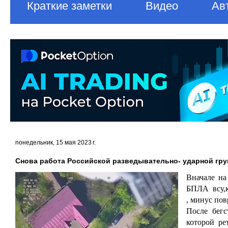
Краткие заметки
Видео
Ав
понедельник, 15 мая 2023 г.
Снова работа Российской разведывательно- ударной гру
Вначале на
БПЛА всу,ко
, минус по
После бег
которой ре