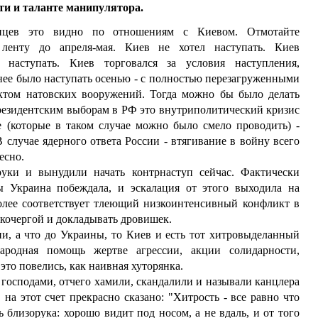
ти и таланте манипулятора.
нцев это видно по отношениям с Киевом. Отмотайте
ленту до апреля-мая. Киев не хотел наступать. Киев
я наступать. Киев торговался за условия наступления,
нее было наступать осенью - с полностью перезагруженными
том натовских вооружений. Тогда можно бы было делать
президентским выборам в РФ это внутриполитический кризис
 (которые в таком случае можно было смело проводить) -
 случае ядерного ответа России - втягивание в войну всего
есно.
уки и вынудили начать контрнаступ сейчас. Фактически
 Украина побеждала, и эскалация от этого выходила на
олее соответствует тлеющий низкоинтенсивный конфликт в
 кочергой и докладывать дровишек.
и, а что до Украины, то Киев и есть тот хитровыделанный
ародная помощь жертве агрессии, акции солидарности,
это повелись, как наивная хуторянка.
 господами, отчего хамили, скандалили и называли канцлера
а этот счет прекрасно сказано: "Хитрость - все равно что
 близорука: хорошо видит под носом, а не вдаль, и от того