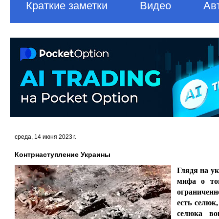
Краткие заметки
Видео
Ав
среда, 14 июня 2023 г.
Контрнаступление Украины
Глядя на у
мифа о том
ограниченно
есть селюк,
селюка во