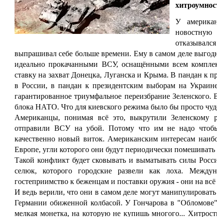
хитроумнос
У америка
новостную 
отказывалс
выпрашивал себе больше времени. Ему в самом деле выгод
идеально прокачанными ВСУ, оснащёнными всем комплек
ставку на захват Донецка, Луганска и Крыма. В пандан к 
в России, в пандан к президентским выборам на Украине
гарантированное триумфальное переизбрание Зеленского. В
блока НАТО. Что для киевского режима было бы просто чуд
Американцы, понимая всё это, выкрутили Зеленскому р
отправили ВСУ на убой. Потому что им не надо чтобы
качественно новый виток. Американским интересам наиб
Европе, угли которого они будут периодически помешивать
Такой конфликт будет сковывать и выматывать силы Росси
селюк, которого городские развели как лоха. Междун
гостеприимство к беженцам и поставки оружия - они на всё 
И ведь верили, что они в самом деле могут манипулировать
Германии обиженной колбасой. У Гончарова в "Обломове" н
мелкая монетка, на которую не купишь многого... Хитрость