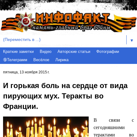
▼
Краткие заметки
Видео
Авторские статьи
Фотографии
🔞Телеграмм
Весёлое
Лирика
пятница, 13 ноября 2015 г.
И горькая боль на сердце от вида
пирующих мух. Теракты во
Франции.
В связи с
сегодняшними
терактами во