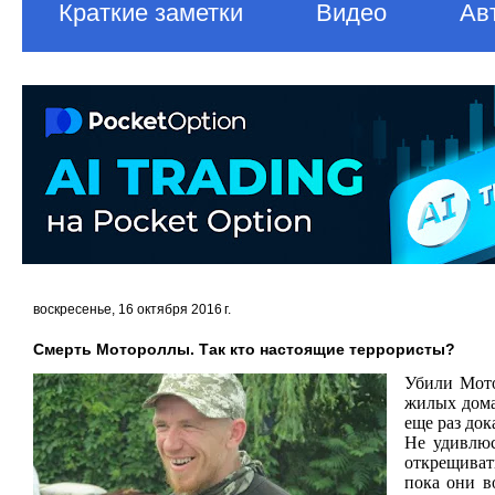
Краткие заметки
Видео
Ав
воскресенье, 16 октября 2016 г.
Смерть Мотороллы. Так кто настоящие террористы?
Убили Мото
жилых дома
еще раз док
Не удивлюс
открещивать
пока они в