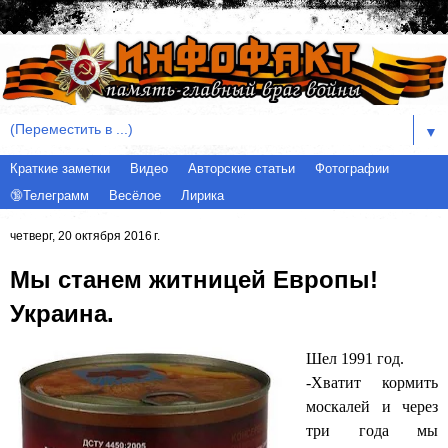
▼
Краткие заметки
Видео
Авторские статьи
Фотографии
🔞Телеграмм
Весёлое
Лирика
четверг, 20 октября 2016 г.
Мы станем житницей Европы!
Украина.
Шел 1991 год.
-Хватит кормить
москалей и через
три года мы