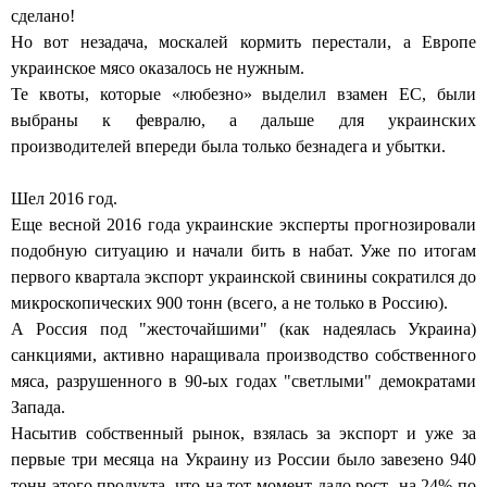
сделано!
Но вот незадача, москалей кормить перестали, а Европе
украинское мясо оказалось не нужным.
Те квоты, которые «любезно» выделил взамен ЕС, были
выбраны к февралю, а дальше для украинских
производителей впереди была только безнадега и убытки.
Шел 2016 год.
Еще весной 2016 года украинские эксперты прогнозировали
подобную ситуацию и начали бить в набат. Уже по итогам
первого квартала экспорт украинской свинины сократился до
микроскопических 900 тонн (всего, а не только в Россию).
А Россия под "жесточайшими" (как надеялась Украина)
санкциями, активно наращивала производство собственного
мяса, разрушенного в 90-ых годах "светлыми" демократами
Запада.
Насытив собственный рынок, взялась за экспорт и уже за
первые три месяца на Украину из России было завезено 940
тонн этого продукта, что на тот момент дало рост на 24% по