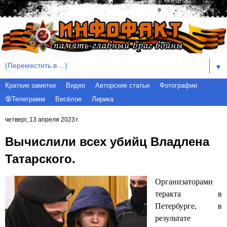
▼
Краткие заметки
Видео
Авторские статьи
Фотографии
🔞Телеграмм
Весёлое
Лирика
четверг, 13 апреля 2023 г.
Вычислили всех убийц Владлена
Татарского.
Организаторами
теракта в
Петербурге, в
результате