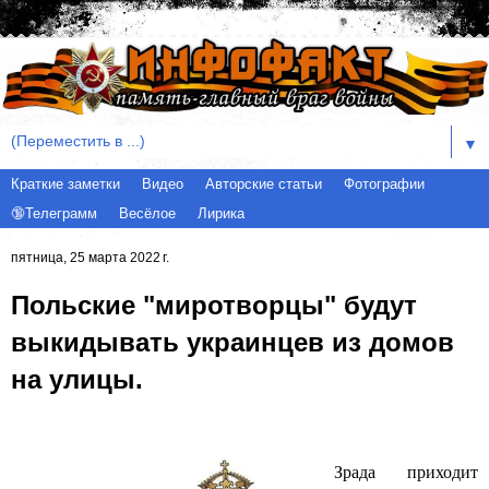
▼
Краткие заметки
Видео
Авторские статьи
Фотографии
🔞Телеграмм
Весёлое
Лирика
пятница, 25 марта 2022 г.
Польские "миротворцы" будут
выкидывать украинцев из домов
на улицы.
Зрада приходит