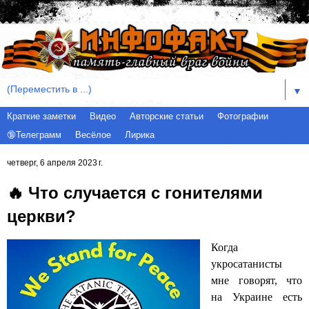
▼
Краткие заметки
Видео
Авторские статьи
Фотографии
🔞Телеграмм
Весёлое
Лирика
четверг, 6 апреля 2023 г.
🔥 Что случается с гонителями
церкви?
Когда
укросатанисты
мне говорят, что
на Украине есть