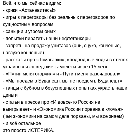
Всё, что мы сейчас видим:

- крики «Астанавитесь!»

- игры в переговоры без реальных переговоров по 
сущностным вопросам

- санкции и угрозы оных

- попытки пиратить наши нефтетанкеры

- запреты на продажу унитазов (они, сцуко, конченые, 
наглухо конченые)

- рассказы про «Томагавки», «подводные лодки в степях 
украины» и «шведские самолёты через 15 лет»

- «Путин меня огорчил» и «Путин меня разочаровал»

- «Мы поедем в Будапешт, мы не поедем в Будапешт»

- танцы с бубном в безуспешных попытках украсть наши 
деньги

- статьи в прессе про «И вовсе-то Россия не 
выигрывает» и «Экономика России порвана в клочья» 
(чьи экономики на самом деле порваны, мы все знаем)

- и всё остальное

это просто ИСТЕРИКА.
