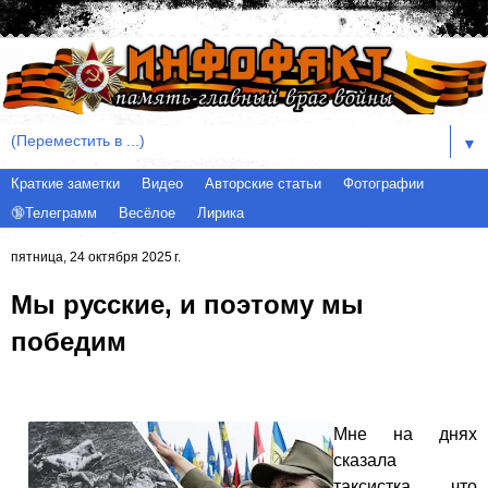
▼
Краткие заметки
Видео
Авторские статьи
Фотографии
🔞Телеграмм
Весёлое
Лирика
пятница, 24 октября 2025 г.
Мы русские, и поэтому мы
победим
Мне на днях 
сказала 
таксистка, что 