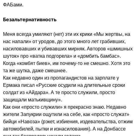
ФАБами.

Безальтернативность
Меня всегда умиляют (нет) эти их крики «Мы жертвы, на 
нас напали» от уродов, до этого много лет грабивших, 
насиловавших и убивавших мирняк. Авторов «шмишных 
шуток» про «ватка подгорела» и «домбить бамбас».

Когда «комбят биев», им почему-то не смешно. Хотя это 
та же шутка, даже смешнее.

Как недавно один из пропагандистов на зарплате у 
Ермака писал «Русские осудили на длительные сроки 
солдат из «Айдара». А те просто служили, просто 
защищали матькивщину».

Как они «просто служили» я прекрасно знаю. Недавно 
жители Запукрии ощутили на себе, как «просто служат» 
бийци «Навоза» (рэкет, избиения, издевательства, отжим 
автомобилей, пытки и изнасилования). А на Донбассе 