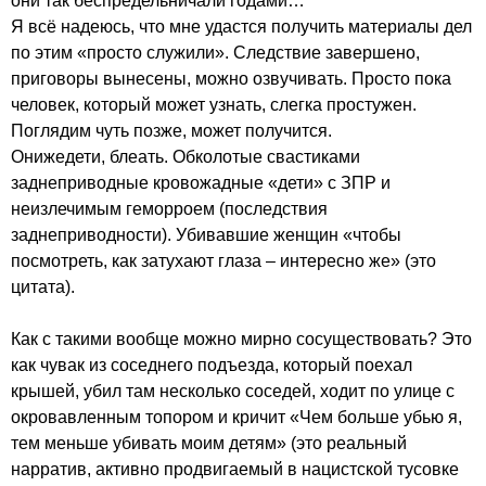
они так беспредельничали годами…

Я всё надеюсь, что мне удастся получить материалы дел 
по этим «просто служили». Следствие завершено, 
приговоры вынесены, можно озвучивать. Просто пока 
человек, который может узнать, слегка простужен. 
Поглядим чуть позже, может получится.

Онижедети, блеать. Обколотые свастиками 
заднеприводные кровожадные «дети» с ЗПР и 
неизлечимым геморроем (последствия 
заднеприводности). Убивавшие женщин «чтобы 
посмотреть, как затухают глаза – интересно же» (это 
цитата).

Как с такими вообще можно мирно сосуществовать? Это 
как чувак из соседнего подъезда, который поехал 
крышей, убил там несколько соседей, ходит по улице с 
окровавленным топором и кричит «Чем больше убью я, 
тем меньше убивать моим детям» (это реальный 
нарратив, активно продвигаемый в нацистской тусовке 