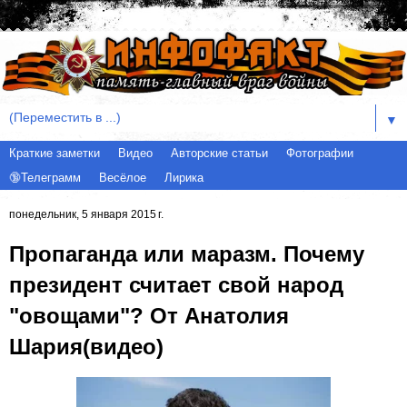
▼
Краткие заметки
Видео
Авторские статьи
Фотографии
🔞Телеграмм
Весёлое
Лирика
понедельник, 5 января 2015 г.
Пропаганда или маразм. Почему
президент считает свой народ
"овощами"? От Анатолия
Шария(видео)